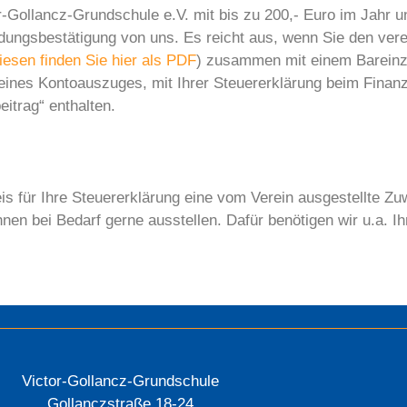
-Gollancz-Grundschule e.V. mit bis zu 200,- Euro im Jahr un
ungsbestätigung von uns. Es reicht aus, wenn Sie den vere
iesen finden Sie hier als PDF
) zusammen mit einem Bareinz
 eines Kontoauszuges, mit Ihrer Steuererklärung beim Finan
trag“ enthalten.
is für Ihre Steuererklärung eine vom Verein ausgestellte 
hnen bei Bedarf gerne ausstellen. Dafür benötigen wir u.a. I
Victor-Gollancz-Grundschule
Gollanczstraße 18-24