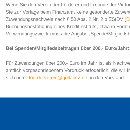
Wenn Sie den Verein der Förderer und Freunde der Victor
Sie zur Vorlage beim Finanzamt keine gesonderte Zuwend
Zuwendungsnachweis nach § 50 Abs. 2 Nr. 2 b EStDV (
D
Buchungsbestätigung eines Kreditinstituts, etwa in Form
Verwendungszweck muss die Angabe „Spende/Mitgliedsbei
Bei Spenden/Mitgliedsbeiträgen über 200,- Euro/Jahr:
Für Zuwendungen über 200,- Euro im Jahr ist als Nachwe
amtlich vorgeschriebenem Vordruck erfoderlich, die wir I
sich unter
foerderverein@gollancz.de
an den Vorstand.