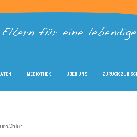
TÄTEN
MEDIOTHEK
ÜBER UNS
ZURÜCK ZUR SC
uro/Jahr: