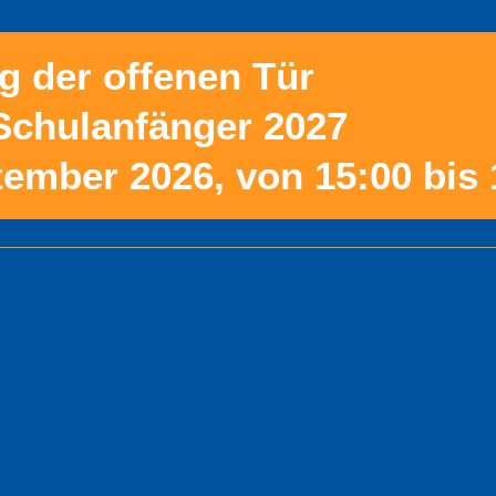
g der offenen Tür
 Schulanfänger 2027
tember 2026, von 15:00 bis 