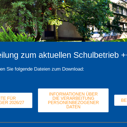
eilung zum aktuellen Schulbetrieb 
nden Sie folgende Dateien zum Download:
INFORMATIONEN ÜBER
TE FÜR
DIE VERARBEITUNG
B
ER 2026/27
PERSONENBEZOGENER
DATEN