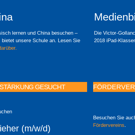
ina
Medienb
sisch lernen und China besuchen –
Die Victor-Gollan
 bietet unsere Schule an. Lesen Sie
2018 iPad-Klasse
arüber.
STÄRKUNG GESUCHT
FÖRDERVER
uchen
Besuchen Sie auch
Fördervereins
.
ieher (m/w/d)