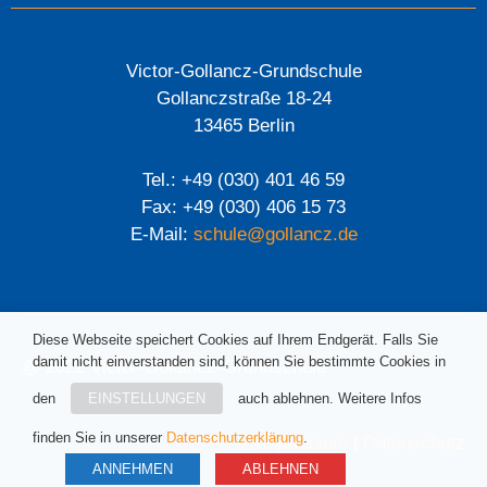
Victor-Gollancz-Grundschule
Gollanczstraße 18-24
13465 Berlin
Tel.: +49 (030) 401 46 59
Fax: +49 (030) 406 15 73
E-Mail:
schule@gollancz.de
Diese Webseite speichert Cookies auf Ihrem Endgerät. Falls Sie
damit nicht einverstanden sind, können Sie bestimmte Cookies in
@ 2022 Victor-Gollancz-Grundschule
den
EINSTELLUNGEN
auch ablehnen. Weitere Infos
finden Sie in unserer
Datenschutzerklärung
.
Impressum
|
Datenschutz
ANNEHMEN
ABLEHNEN